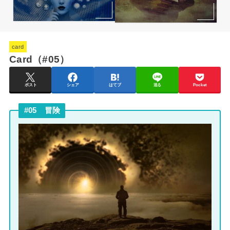
card
Card（#05）
ポスト
シェア
はてブ
送る
Pocket
#05 冒険