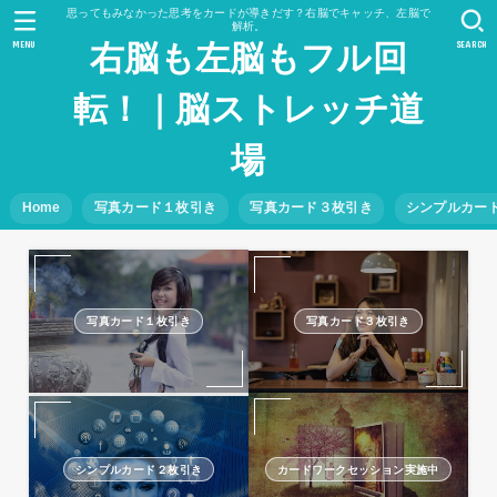
思ってもみなかった思考をカードが導きだす？右脳でキャッチ、左脳で
解析。
MENU
SEARCH
右脳も左脳もフル回
転！｜脳ストレッチ道
場
Home
写真カード１枚引き
写真カード３枚引き
シンプルカー
写真カード１枚引き
写真カード３枚引き
シンプルカード２枚引き
カードワークセッション実施中