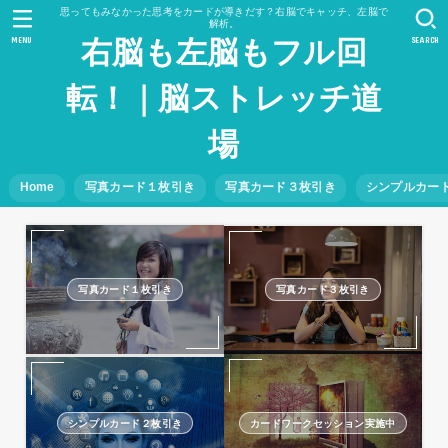
思ってもみなかった思考をカードが導きだす？右脳でキャッチ、左脳で
解析。
MENU
SEARCH
右脳も左脳もフル回
転！｜脳ストレッチ道
場
Home
写真カード１枚引き
写真カード３枚引き
シンプルカー
写真カード１枚引き
写真カード３枚引き
シンプルカード２枚引き
カードワークセッション実施中