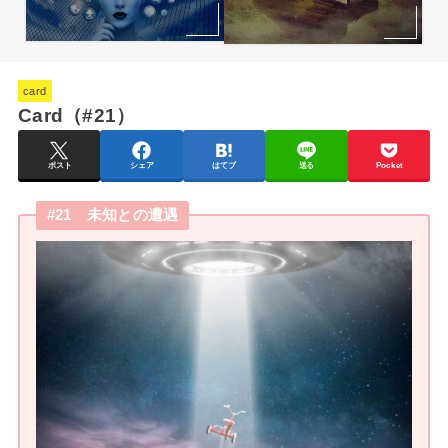
card
Card（#21）
ポスト
シェア
はてブ
送る
Pocket
#21 未知との遭遇