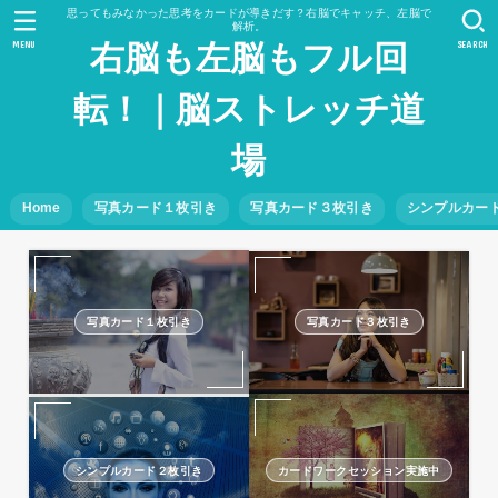
思ってもみなかった思考をカードが導きだす？右脳でキャッチ、左脳で
解析。
MENU
SEARCH
右脳も左脳もフル回
転！｜脳ストレッチ道
場
Home
写真カード１枚引き
写真カード３枚引き
シンプルカー
写真カード１枚引き
写真カード３枚引き
シンプルカード２枚引き
カードワークセッション実施中