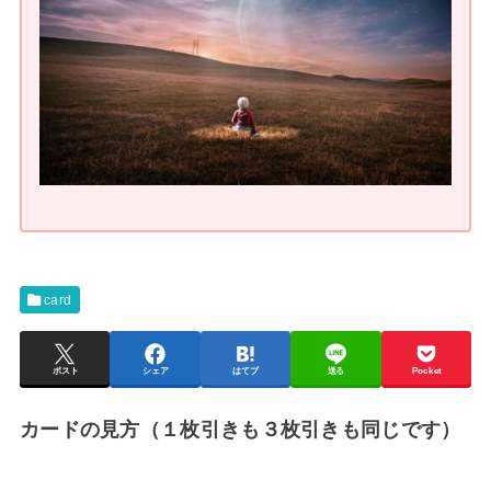
card
ポスト
シェア
はてブ
送る
Pocket
カードの見方（１枚引きも３枚引きも同じです）