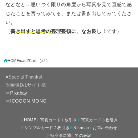
などなど…思いつく限りの角度から写真を見て直感で感
じたことを言ってみてる、または書き出してみてくださ
い。
（
書き出すと思考の
整理整頓に、なお良し！
です）
HOME
card
Card（#21）
■Special Thanks!
※画像D/Lサイト様
⇒
Pixabay
⇒
ICOOON MONO
HOME
写真カード１枚引き
写真カード３枚引き
シンプルカード２枚引き
Sitemap
お問い合わせ
特商法に関しての表記