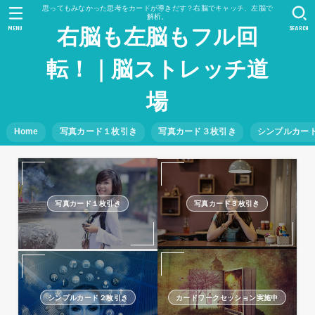
思ってもみなかった思考をカードが導きだす？右脳でキャッチ、左脳で
解析。
MENU
SEARCH
右脳も左脳もフル回
転！｜脳ストレッチ道
場
Home
写真カード１枚引き
写真カード３枚引き
シンプルカー
写真カード１枚引き
写真カード３枚引き
シンプルカード２枚引き
カードワークセッション実施中