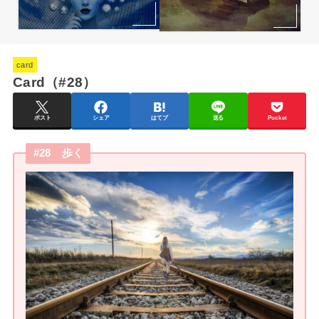
card
Card（#28）
ポスト
シェア
はてブ
送る
Pocket
#28 歩く