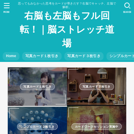
思ってもみなかった思考をカードが導きだす？右脳でキャッチ、左脳で
解析。
MENU
SEARCH
右脳も左脳もフル回
転！｜脳ストレッチ道
場
Home
写真カード１枚引き
写真カード３枚引き
シンプルカー
写真カード１枚引き
写真カード３枚引き
シンプルカード２枚引き
カードワークセッション実施中