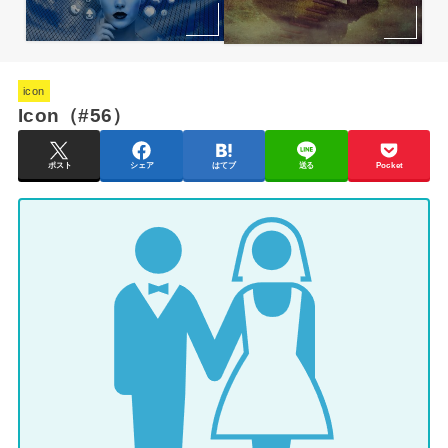
icon
Icon（#56）
ポスト
シェア
はてブ
送る
Pocket