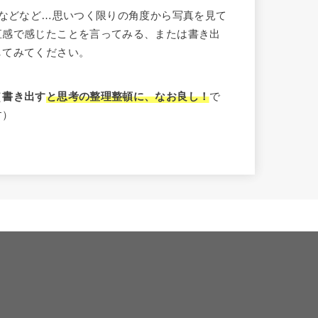
などなど…思いつく限りの角度から写真を見て
直感で感じたことを言ってみる、または書き出
してみてください。
（
書き出す
と思考の整理整頓に、なお良し！
で
す）