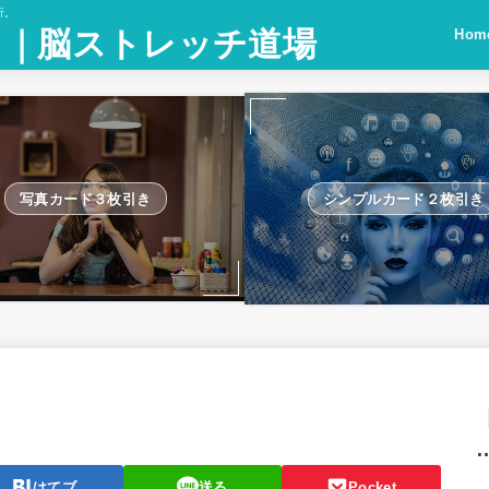
析。
！｜脳ストレッチ道場
Hom
写真カード３枚引き
シンプルカード２枚引き
はてブ
送る
Pocket