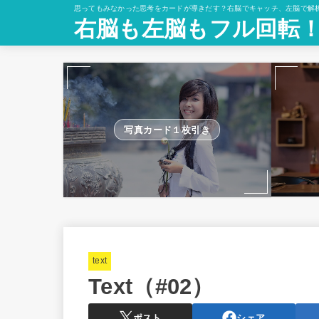
思ってもみなかった思考をカードが導きだす？右脳でキャッチ、左脳で解
右脳も左脳もフル回転
写真カード１枚引き
text
Text（#02）
ポスト
シェア