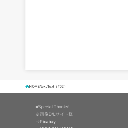
HOME
text
Text（#02）
■Special Thanks!
※画像D/Lサイト様
⇒
Pixabay