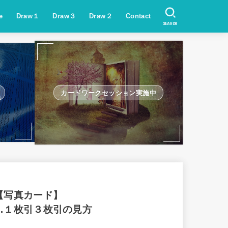
e
Draw１
Draw３
Draw２
Contact
SEARCH
カードワークセッション実施中
【写真カード】
…１枚引３枚引の見方