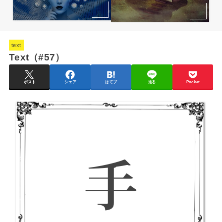
text
Text（#57）
ポスト
シェア
はてブ
送る
Pocket