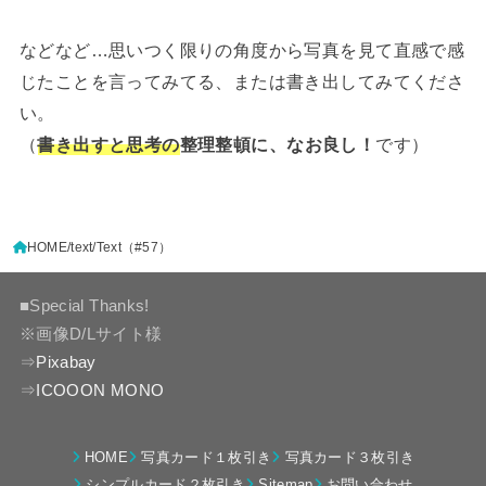
などなど…思いつく限りの角度から写真を見て直感で感
じたことを言ってみてる、または書き出してみてくださ
い。
（
書き出すと思考の
整理整頓に、なお良し！
です）
HOME
text
Text（#57）
■Special Thanks!
※画像D/Lサイト様
⇒
Pixabay
⇒
ICOOON MONO
HOME
写真カード１枚引き
写真カード３枚引き
シンプルカード２枚引き
Sitemap
お問い合わせ