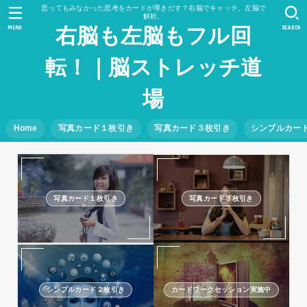
思ってもみなかった思考をカードが導きだす？右脳でキャッチ、左脳で
解析。
MENU
SEARCH
右脳も左脳もフル回
転！｜脳ストレッチ道
場
Home
写真カード１枚引き
写真カード３枚引き
シンプルカー
写真カード１枚引き
写真カード３枚引き
シンプルカード２枚引き
カードワークセッション実施中